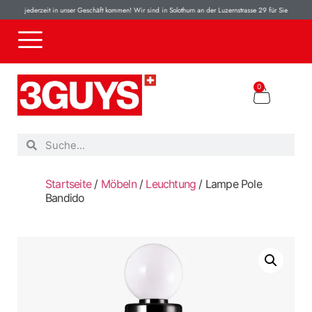
nen jederzeit in unser Geschäft kommen! Wir sind in Solothurn an der Luzernstrasse 29 für Sie da! 100% 
0
Startseite
/
Möbeln
/
Leuchtung
/ Lampe Pole
Bandido