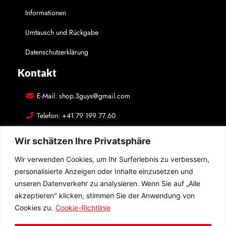
Informationen
Umtausch und Rückgabe
Datenschutzerklärung
Kontakt
E-Mail: shop.3guys@gmail.com
Telefon: +41 79 199 77 60
Adresse: Luzernstrasse 29, 4500 Solothurn, Schweiz
Wir schätzen Ihre Privatsphäre
In Kontakt bleiben
Wir verwenden Cookies, um Ihr Surferlebnis zu verbessern,
personalisierte Anzeigen oder Inhalte einzusetzen und
Folgen Sie uns auf den sozialen Medien! Hinterlassen Sie
unseren Datenverkehr zu analysieren. Wenn Sie auf „Alle
Bewertungen auf Google Maps! Wir überraschen Sie mit
akzeptieren" klicken, stimmen Sie der Anwendung von
schönen Geschenken!
Cookies zu.
Cookie-Richtlinie