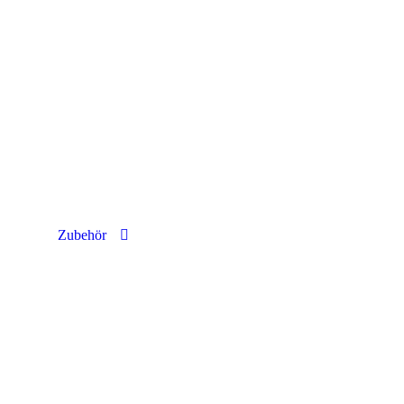
chäft kommen! Wir sind in Solothurn an der Luzernstrasse 29 für Sie da! 100% Originalprodukte von Bandido K
Zubehör