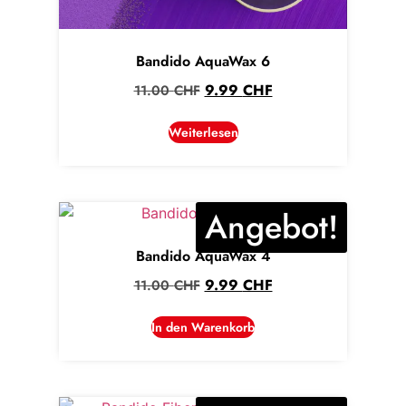
Bandido AquaWax 6
9.99
CHF
11.00
CHF
Weiterlesen
Angebot!
Bandido AquaWax 4
9.99
CHF
11.00
CHF
In den Warenkorb