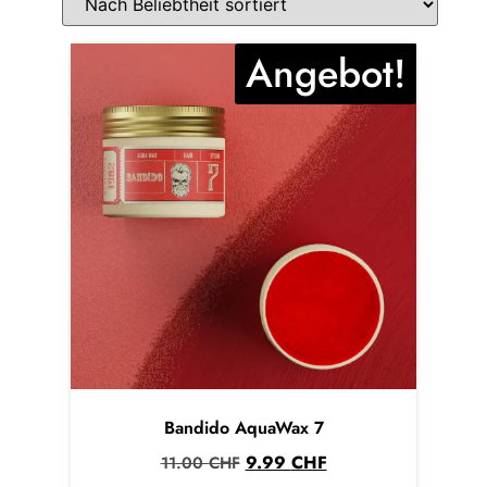
Angebot!
Bandido AquaWax 7
9.99
CHF
11.00
CHF