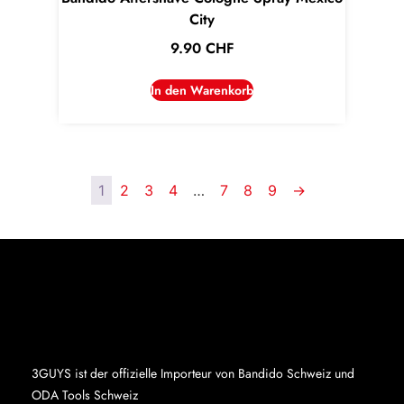
City
9.90
CHF
In den Warenkorb
1
2
3
4
…
7
8
9
→
3GUYS ist der offizielle Importeur von Bandido Schweiz und
ODA Tools Schweiz