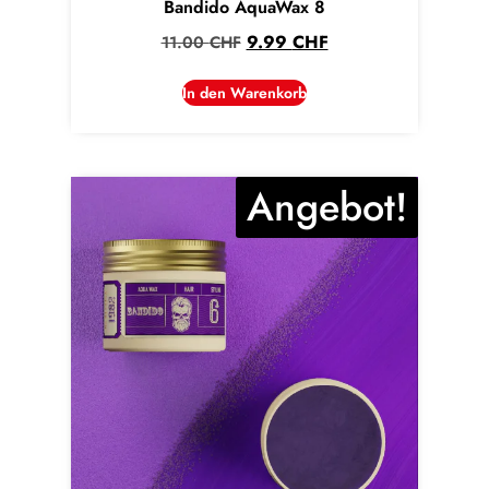
Bandido AquaWax 8
9.99
CHF
11.00
CHF
In den Warenkorb
Angebot!