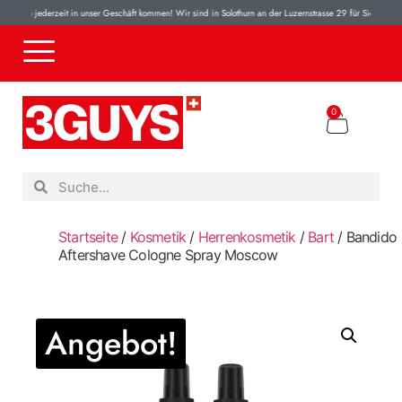
nnen jederzeit in unser Geschäft kommen! Wir sind in Solothurn an der Luzernstrasse 29 für Sie da! 100% 
0
Startseite
/
Kosmetik
/
Herrenkosmetik
/
Bart
/ Bandido
Aftershave Cologne Spray Moscow
Angebot!