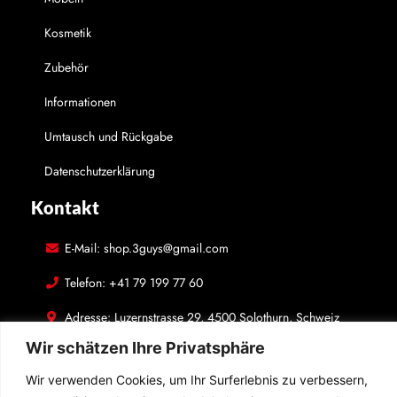
Kosmetik
Zubehör
Informationen
Umtausch und Rückgabe
Datenschutzerklärung
Kontakt
E-Mail: shop.3guys@gmail.com
Telefon: +41 79 199 77 60
Adresse: Luzernstrasse 29, 4500 Solothurn, Schweiz
In Kontakt bleiben
Wir schätzen Ihre Privatsphäre
Wir verwenden Cookies, um Ihr Surferlebnis zu verbessern,
Folgen Sie uns auf den sozialen Medien! Hinterlassen Sie