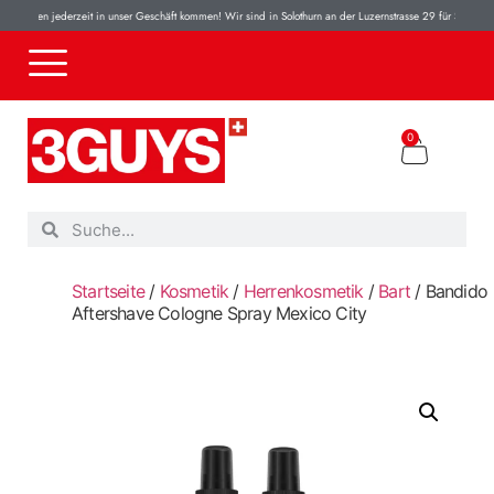
können jederzeit in unser Geschäft kommen! Wir sind in Solothurn an der Luzernstrasse 29 für Sie da! 100
0
Startseite
/
Kosmetik
/
Herrenkosmetik
/
Bart
/ Bandido
Aftershave Cologne Spray Mexico City