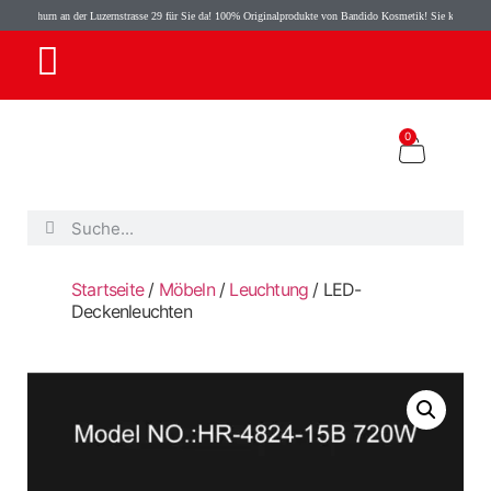
 der Luzernstrasse 29 für Sie da! 100% Originalprodukte von Bandido Kosmetik! Sie können Möbeln jetzt direk
0
Startseite
/
Möbeln
/
Leuchtung
/ LED-
Deckenleuchten