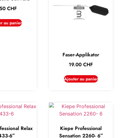
.50
CHF
er au panier
Faser-Applikator
19.00
CHF
Ajouter au panier
fessional Relax
Kiepe Professional
433-6″
Sensation 2260- 6″