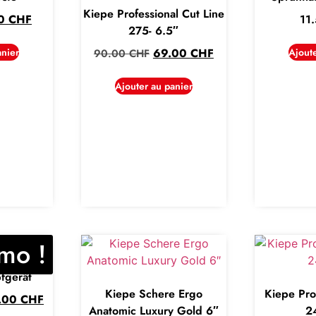
Kiepe Professional Cut Line
50
CHF
11
275- 6.5″
anier
69.00
CHF
Ajout
90.00
CHF
Ajouter au panier
mo !
fgerät
Kiepe Schere Ergo
Kiepe Pro
.00
CHF
Anatomic Luxury Gold 6″
2