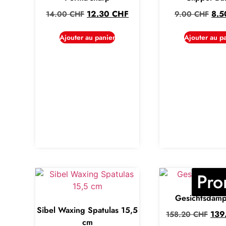
12.30
CHF
8.
14.00
CHF
9.00
CHF
Ajouter au panier
Ajouter au p
Pro
Gesichtsdamp
Sibel Waxing Spatulas 15,5
139
158.20
CHF
cm