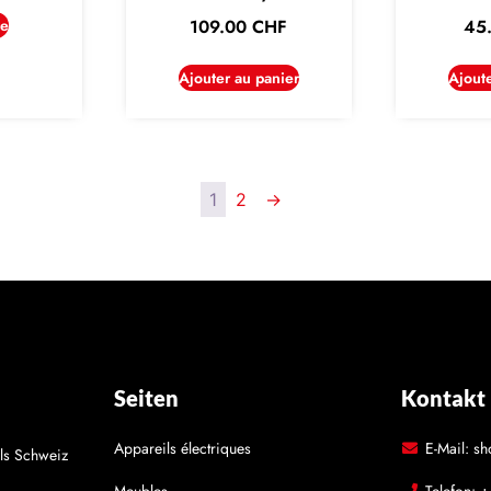
te
109.00
CHF
45
Ajouter au panier
Ajout
1
2
→
Seiten
Kontakt
Appareils électriques
E-Mail: s
ls Schweiz