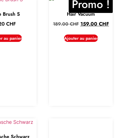
Promo !
e Brush S
Hair Vacuum
.20
CHF
159.00
CHF
189.00
CHF
er au panier
Ajouter au panier
asche Schwarz