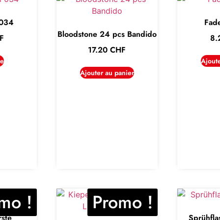
034
Fad
Bloodstone 24 pcs Bandido
F
8
17.20
CHF
te
Ajout
Ajouter au panier
mo !
Promo !
rste
Sprühfl