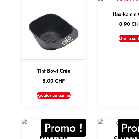
Haarkamm 
8.90
CH
Lire la sui
Tint Bowl Créé
8.00
CHF
Ajouter au panier
Promo !
Pro
Perma-sharp
Clipper-Bü