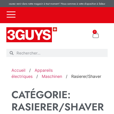
us pouvez venir dans notre magasin à tout moment ! Nous sommes à votre disposition à Soleure, Luzerns
0
Accueil
/
Appareils
électriques
/
Maschinen
/
Rasierer/Shaver
CATÉGORIE:
RASIERER/SHAVER