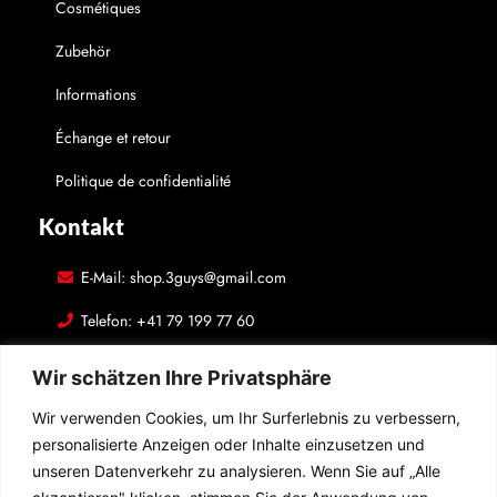
Cosmétiques
Zubehör
Informations
Échange et retour
Politique de confidentialité
Kontakt
E-Mail: shop.3guys@gmail.com
Telefon: +41 79 199 77 60
Adresse: Luzernstrasse 29, 4500 Solothurn, Schweiz
Wir schätzen Ihre Privatsphäre
In Kontakt bleiben
Wir verwenden Cookies, um Ihr Surferlebnis zu verbessern,
personalisierte Anzeigen oder Inhalte einzusetzen und
Folgen Sie uns auf den sozialen Medien! Hinterlassen Sie
unseren Datenverkehr zu analysieren. Wenn Sie auf „Alle
Bewertungen auf Google Maps! Wir überraschen Sie mit