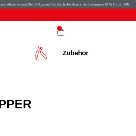
derzeit in unser Geschäft kommen! Wir sind in Solothurn an der Luzernstrasse 29 für Sie da! 100% Originalpr
0
Zubehör
IPPER