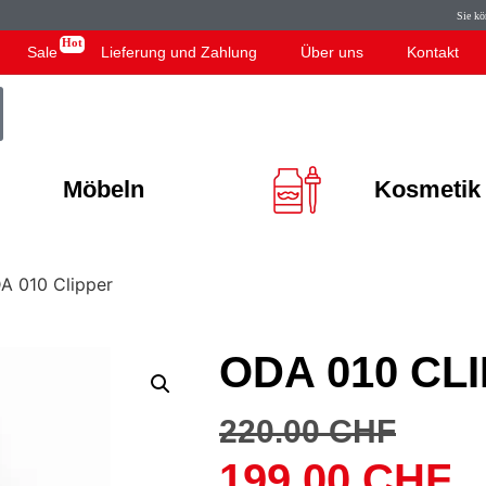
Sie können je
Sale
Lieferung und Zahlung
Über uns
Kontakt
Möbeln
Kosmetik
A 010 Clipper
ODA 010 CL
220.00
CHF
199.00
CHF