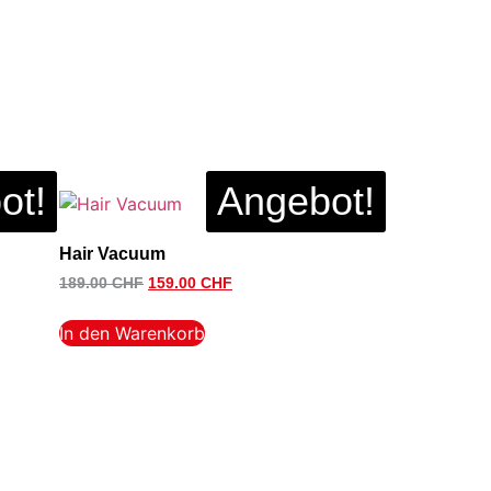
ot!
Angebot!
Hair Vacuum
189.00
CHF
159.00
CHF
In den Warenkorb