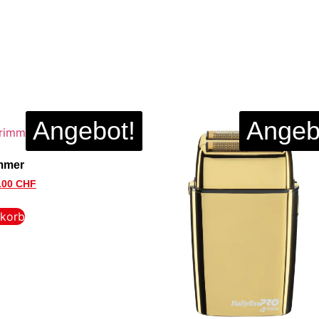
Angebot!
Angeb
mmer
.00
CHF
nkorb