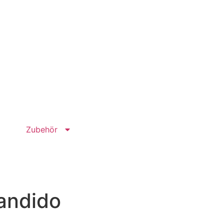
n! Wir sind in Solothurn an der Luzernstrasse 29 für Sie da! 100% Originalprodukte von Bandido Kosmetik! Si
Zubehör
andido