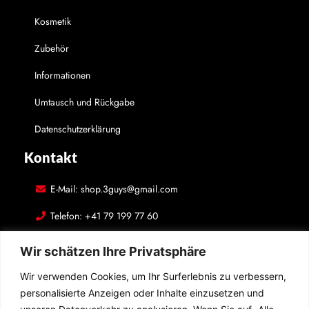
Kosmetik
Zubehör
Informationen
Umtausch und Rückgabe
Datenschutzerklärung
Kontakt
E-Mail: shop.3guys@gmail.com
Telefon: +41 79 199 77 60
Adresse: Luzernstrasse 29, 4500 Solothurn, Schweiz
Wir schätzen Ihre Privatsphäre
In Kontakt bleiben
Wir verwenden Cookies, um Ihr Surferlebnis zu verbessern,
personalisierte Anzeigen oder Inhalte einzusetzen und
Folgen Sie uns auf den sozialen Medien! Hinterlassen Sie