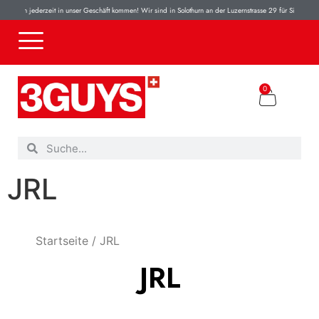
 können jederzeit in unser Geschäft kommen! Wir sind in Solothurn an der Luzernstrasse 29 für Sie da! 10
0
JRL
Startseite
/ JRL
JRL